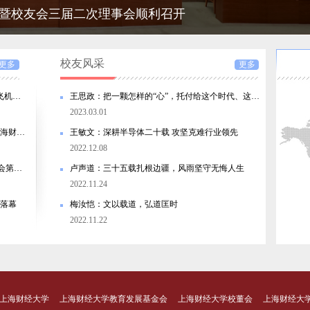
会暨校友会三届二次理事会顺利召开
会暨校友会三届二次理事会顺利召开
校友风采
更多
更多
分会动态丨“对话院士，走进蔚来汽车+零重力飞机工业”——安徽代表处全面助力母校招生巡展
王思政：把一颗怎样的“心”，托付给这个时代、这座城市、这份事业？
2023.03.01
分会动态｜上财商学院MBA/EMBA公开课暨上海财经大学校友会浙江代表处投融资沙龙圆满落幕！
王敏文：深耕半导体二十载 攻坚克难行业领先
2022.12.08
分会动态|经济学院校友代表大会暨第三届理事会第一次会议顺利召开
卢声道：三十五载扎根边疆，风雨坚守无悔人生
2022.11.24
满落幕
梅汝恺：文以载道，弘道匡时
2022.11.22
上海财经大学
上海财经大学教育发展基金会
上海财经大学校董会
上海财经大