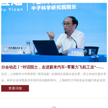
分会动态丨“对话院士，走进蔚来汽车+零重力飞机工业”——安徽代表处全面助力母校招生巡展
近日，上海财经大学商学院 “踏浪远航” 全国招生巡展走进合肥，院士科创主题分享
会、标杆企业深度参访等系列活动顺利举办。上海财经大学校友会安徽代表处成员
全程参与其中，走进中安创谷、走进新能源与低空经济龙头企业，以一线视角记录
查看详细
所见、所闻、所思，与上财师生、各界伙伴共同感受合肥这座科创之城的强劲脉
动。一、院士开讲：解码硬核科技从研发到产业的创新之路7 月 2 日下午，院士科
创主题分享会在合肥高新区中安创谷科技园全球路演中心举行。活动特邀中国科学