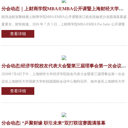
院、国际核能院双院士吴宜灿，带来《科技创新模式与核科技产业创新实践》主旨
分会动态｜上财商学院MBA/EMBA公开课暨上海财经大学校友会浙江代表处投融资沙龙圆满落幕！
分享。我们在现场深刻感受到，一场高规格的科创讲座，不仅是知识的传递，更是
踏浪远航智聚钱塘上财商学院MBA/EMBA公开课暨浙江校友投融资沙龙圆满落幕盛
格局的打开。吴
夏逐光，财智相逢。2026 年 7 月 5 日，上财商学院MBA/EMBA Pre-Sufer 公开课暨
校友投融资沙龙（杭州站） 在杭州市钱江新城圆满收官。本次活动作为上财商学院
查看详细
2027 年入学 MBA/EMBA “踏浪远航” 全国招生巡展重要一站，落地数字经济与科创
产业高地杭州，汇聚上财名师、行业大咖、在浙校友、创业者及投资精英，以学术
赋能、产业分享、资源对接为核心，带来一场兼具深度、干货与温度的财智盛宴。
本次活动由上海财经大学商学院主办，上海财经大学商学院 MBA 中心、上海财经
分会动态|经济学院校友代表大会暨第三届理事会第一次会议顺利召开
大学校友会浙江代表处投融资俱乐部
2026年7月4日下午，上海财经大学经济学院校友代表大会暨第三届理事会第一次会
议在上海财经大学国家大学科技园国际会议中心顺利召开。校外嘉宾上海财经大学
校董、江苏和泰投资有限公司董事长吴亚东，软库中华金融集团有限公司董事长曹
查看详细
国琪，汇添富基金管理股份有限公司总经理张晖，复星旅游文化集团终身荣誉董事
长、华东师范大学休闲文旅产业研究院院长钱建农，上海社会科学院应用经济研究
所服务经济研究室主任王如忠，上海昶元投资管理有限公司总经理张秋及上海财经
大学经济学院其他校友代表；校内嘉宾上海财经大学副校长刘庆生，学校校友工作
分会动态| “乒聚财缘 职引未来”双打联谊赛圆满落幕
顾问委员、原副校长方华，合作发展处处长、校友总会秘书长陈红梅，中国经济思