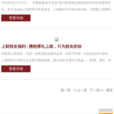
2026年6月21日下午， “乒聚财缘 职引未来”双打联谊赛在国定路校区综合体育馆举
想发展研究院院长程
行。本次活动由上海财经大学校友会、上海财经大学招生就业处、共青团上海财经
大学委员会主办，上海财经大学校友会乒乓球分会（下称“乒乓球分会”）承办，上
查看详细
海市虹口区乒乓球协会、上海财经大学春晖社与上海财经大学学生乒乓球协会协
办。本次活动共有16支队伍参赛、吸引近60人共同参与。出席本次活动的嘉宾有：
上海财经大学合作发展处处长、校友会秘书长陈红梅老师，上海财经大学原党委副
书记、校友工作顾问委员、乒乓球分会特聘顾问朱鸣雄老师，上海财经大学招生就
上财校友福利 | 携程厚礼上线，只为校友的你
业处处长彭曦老师，上海财经大学团委副书记任斌老师。在开幕式上，上海财经大
亲爱的上财校友：为进一步拓宽校友服务边界，切实守护每一位校友的出行需求，
学原党委
上海财经大学校友总会携手携程商旅，推出校友专属出行权益——机票、酒店、用
车一站搞定，无论是约上三五好友踏青赏春、重温青春，还是奔赴远方、逐梦前
查看详细
行，都能伴你从容出发，每一次旅程更省心、更安心。一、权益详情1.一站式出行
资源携程商旅满足机票、酒店、用车等多场景预订需求，给校友一站式出行预订体
验。校友无需跳转到其他应用，即可通过“携程商旅”同时比较携程商旅“尊享酒
第一页
<<上一页
下一页>>
尾页
店”与已有权益的亚朵、华住、首旅如家、锦江等各大酒店集团，更方便校友们选
择。（原有权益酒店以“协议价”展示）2.酒店优惠携程平台提供超5万家“尊享酒
店”，校友可享专属折